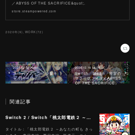
／ABYSS OF THE SACRIFICE&quot;.
store.steampowered.com
2020年
(
9
)
WORK
(
72
)
2021.02.02 06:00
2020.12.16 15:00
スマートフォン「少女キ
Switch、Steam「密室の
ャリバー.io」
サクリファイス／ABYSS
OF THE SACRIFICE」
関連記事
Switch 2 / Switch「桃太郎電鉄２ ～あなたの町も きっとある～ 東日本編＋西日本編」
タイトル：「桃太郎電鉄２ ～あなたの町も きっ