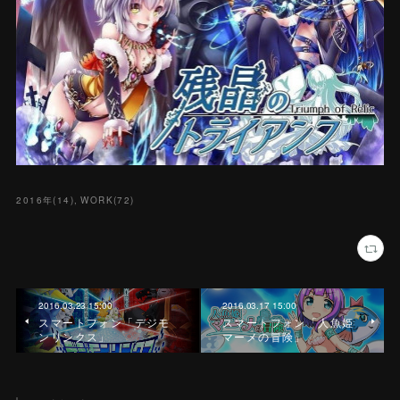
2016年
(
14
)
WORK
(
72
)
2016.03.23 15:00
2016.03.17 15:00
スマートフォン「デジモ
スマートフォン「人魚姫
ンリンクス」
マーメの冒険」