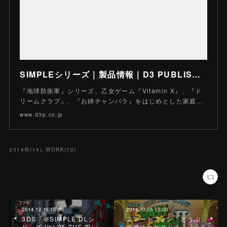
SIMPLEシリーズ｜製品情報｜D3 PUBLISHER INC. - 株式会社ディースリー・パブリッシャー
『地球防衛軍』シリーズ、乙女ゲーム『Vitamin X』、『ド
リームクラブ』、『お姉チャンバラ』をはじめとした家庭…
www.d3p.co.jp
2014年
(
14
)
WORK
(
72
)
2014.12.16 15:00
2014.10.05 15:00
3DS「＠SIMPLE DLシ
スマートフォン「どうぶ
リーズ Vol.35 THE 呪い
つのオーケストラ