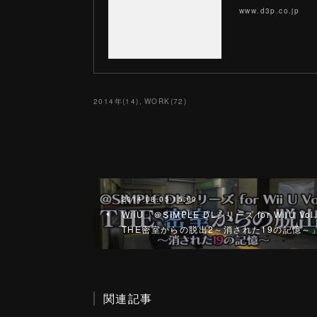
www.d3p.co.jp
2014年
(
14
)
WORK
(
72
)
2014.08.05 15:00
WiiU「＠SIMPLE DLシリーズ for WiiU Vol
THE密室からの脱出2～消された19の記憶～
関連記事