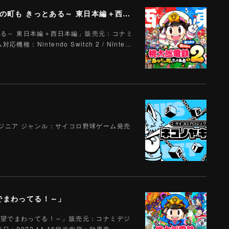
Switch 2 / Switch「桃太郎電鉄２ ～あなたの町も きっとある～ 東日本編＋西日本編」
ある～ 東日本編＋西日本編」販売元：コナミ
intendo Switch 2 / Ninte…
マジニア ジャンル：サイコロ野球ゲーム発売
望でまわってる！～」
は希望でまわってる！～」販売元：コナミデジ
2023.11.16担当内容：効果音