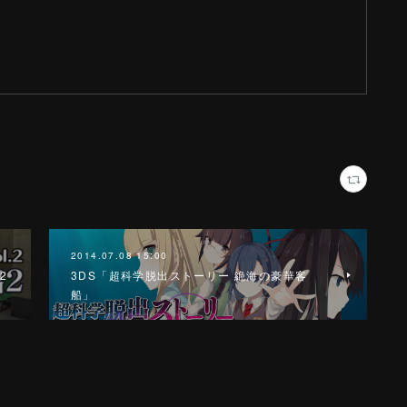
2014.07.08 15:00
.2
3DS「超科学脱出ストーリー 絶海の豪華客
」
船」