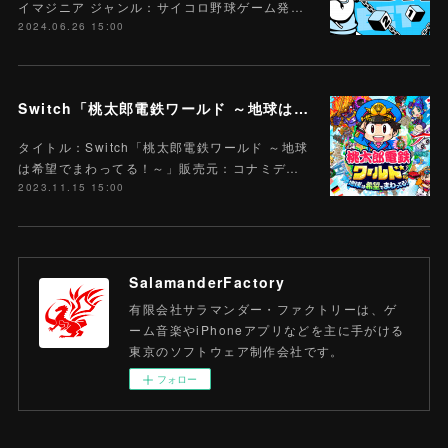
イマジニア ジャンル：サイコロ野球ゲーム発…
2024.06.26 15:00
Switch「桃太郎電鉄ワールド ～地球は希望でまわってる！～」
タイトル：Switch「桃太郎電鉄ワールド ～地球
は希望でまわってる！～」販売元：コナミデ…
2023.11.15 15:00
SalamanderFactory
有限会社サラマンダー・ファクトリーは、ゲ
ーム音楽やiPhoneアプリなどを主に手がける
東京のソフトウェア制作会社です。
フォロー