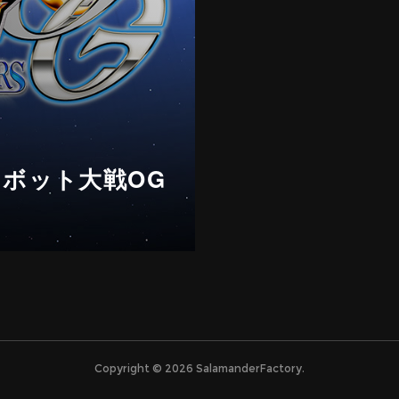
ロボット大戦OG
」
Copyright ©
2026
SalamanderFactory
.