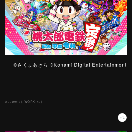
©さくまあきら ©Konami Digital Entertainment
2020年
(
9
)
WORK
(
72
)