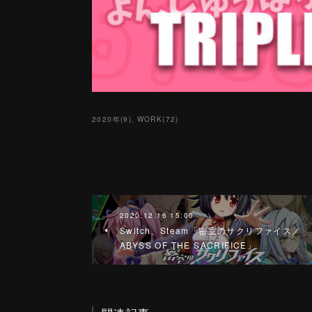
2020年
(
9
)
WORK
(
72
)
2020.12.16 15:00
Switch、Steam「密室のサクリファイス／
ABYSS OF THE SACRIFICE」